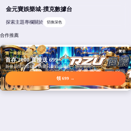
金元寶娛樂城-撲克數據台
探索
主題
專欄
關於
切換深色
合作推薦
贊助
第一筆就多三成本金
首存 2000 直接送 699
新會員限定加碼，碼量只要彩金五倍，領完就能玩。
領 699 →