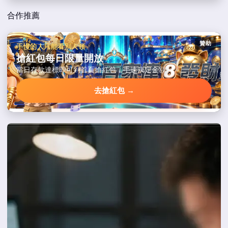
合作推薦
贊助
手慢的人只能看別人領
搶紅包每日限量開放
當日存款達標即可到首頁搶紅包，手速決定金額。
去搶紅包 →