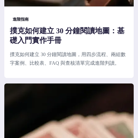
進階指南
撲克如何建立 30 分鐘閱讀地圖：基
礎入門實作手冊
撲克如何建立 30 分鐘閱讀地圖，用四步流程、兩組數
字案例、比較表、FAQ 與查核清單完成進階判讀。