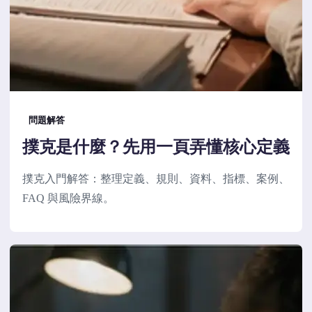
問題解答
撲克是什麼？先用一頁弄懂核心定義
撲克入門解答：整理定義、規則、資料、指標、案例、
FAQ 與風險界線。