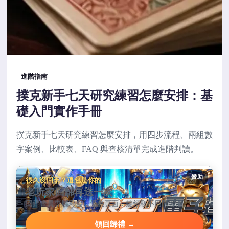
進階指南
撲克新手七天研究練習怎麼安排：基
礎入門實作手冊
撲克新手七天研究練習怎麼安排，用四步流程、兩組數
字案例、比較表、FAQ 與查核清單完成進階判讀。
贊助
很久沒回來？這包是你的
老玩家回歸再送一次
回鍋會員專屬彩金，優惠頁面一鍵領取不用問客服。
領回歸禮 →