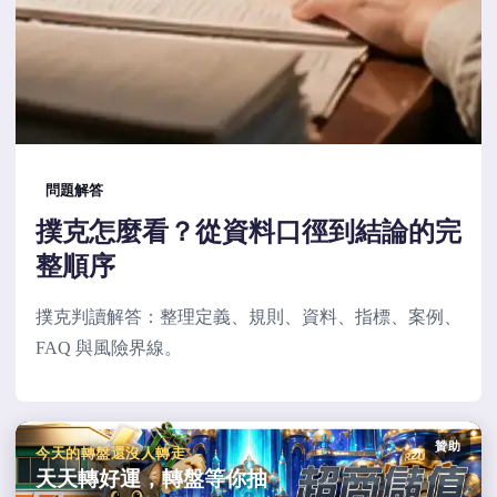
問題解答
撲克怎麼看？從資料口徑到結論的完
整順序
撲克判讀解答：整理定義、規則、資料、指標、案例、
FAQ 與風險界線。
贊助
今天的轉盤還沒人轉走
天天轉好運，轉盤等你抽