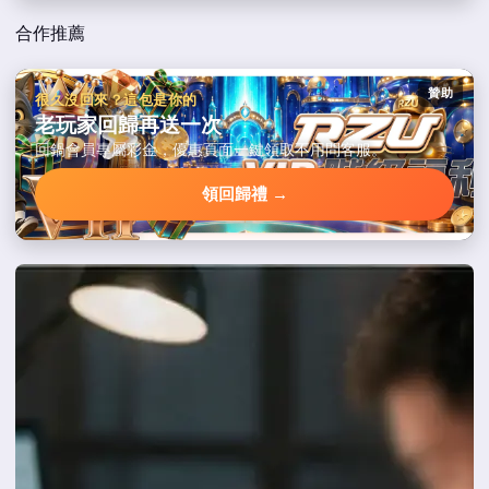
合作推薦
贊助
很久沒回來？這包是你的
老玩家回歸再送一次
回鍋會員專屬彩金，優惠頁面一鍵領取不用問客服。
領回歸禮 →