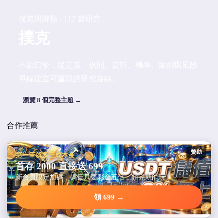
撲克與牌類 · 112 篇研究
撲克
不靠口號，從定義、規則、資料、機率、案例與風險
界線建立可重現的研究路線。
瀏覽 8 個完整主題 →
合作推薦
贊助
第一筆就多三成本金
首存 2000 直接送 699
新會員限定加碼，碼量只要彩金五倍，領完就能玩。
領 699 →