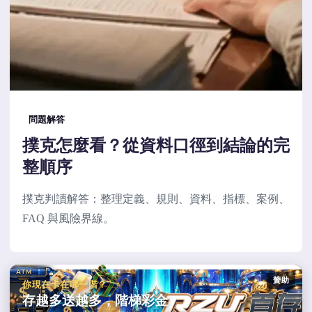
問題解答
撲克怎麼看？從資料口徑到結論的完
整順序
撲克判讀解答：整理定義、規則、資料、指標、案例、
FAQ 與風險界線。
贊助
你現在卡在哪一階？
存越多送越多，階梯彩金