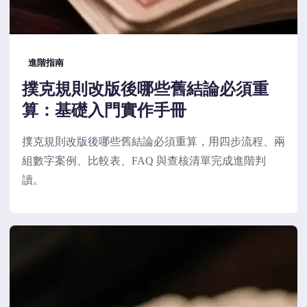
進階指南
撲克規則改版後哪些舊結論必須重
算：基礎入門實作手冊
撲克規則改版後哪些舊結論必須重算，用四步流程、兩
組數字案例、比較表、FAQ 與查核清單完成進階判
讀。