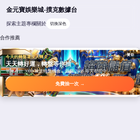
金元寶娛樂城-撲克數據台
探索
主題
專欄
關於
切換深色
合作推薦
贊助
今天的轉盤還沒人轉走
天天轉好運，轉盤等你抽
單筆存款 3000 就送轉盤機會，最高 2888 每天都能中。
免費抽一次 →