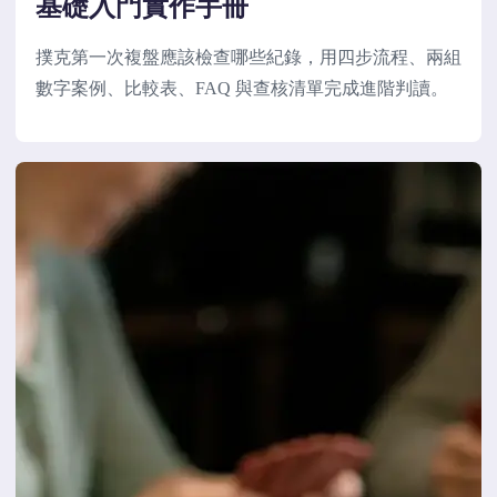
基礎入門實作手冊
撲克第一次複盤應該檢查哪些紀錄，用四步流程、兩組
數字案例、比較表、FAQ 與查核清單完成進階判讀。