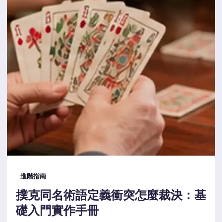
進階指南
撲克同名術語定義衝突怎麼裁決：基
礎入門實作手冊