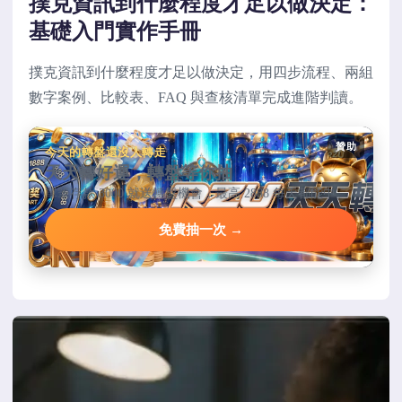
撲克資訊到什麼程度才足以做決定：
基礎入門實作手冊
撲克資訊到什麼程度才足以做決定，用四步流程、兩組
數字案例、比較表、FAQ 與查核清單完成進階判讀。
贊助
今天的轉盤還沒人轉走
天天轉好運，轉盤等你抽
單筆存款 3000 就送轉盤機會，最高 2888 每天都能中。
免費抽一次 →