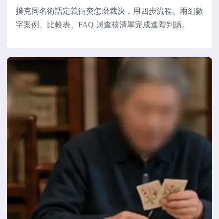
撲克同名術語定義衝突怎麼裁決，用四步流程、兩組數
字案例、比較表、FAQ 與查核清單完成進階判讀。