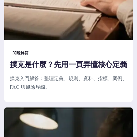
問題解答
撲克是什麼？先用一頁弄懂核心定義
撲克入門解答：整理定義、規則、資料、指標、案例、
FAQ 與風險界線。