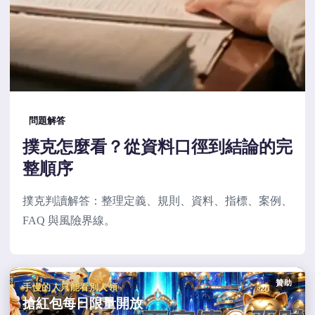
問題解答
撲克怎麼看？從資料口徑到結論的完
整順序
撲克判讀解答：整理定義、規則、資料、指標、案例、
FAQ 與風險界線。
贊助
手慢的人只能看別人領
搶紅包每日限量開放