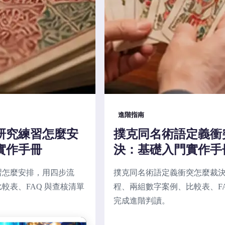
進階指南
研究練習怎麼安
撲克同名術語定義衝
實作手冊
決：基礎入門實作手
習怎麼安排，用四步流
撲克同名術語定義衝突怎麼裁
較表、FAQ 與查核清單
程、兩組數字案例、比較表、FA
完成進階判讀。