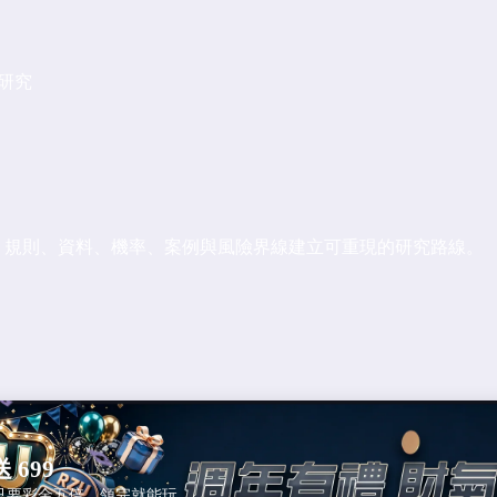
篇研究
、規則、資料、機率、案例與風險界線建立可重現的研究路線。
 699
只要彩金五倍，領完就能玩。