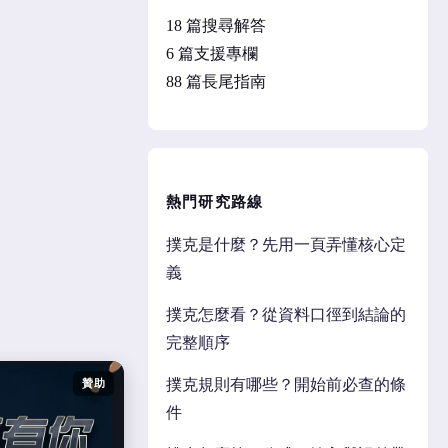
18 篇搜尋解答
6 篇支援專欄
88 篇長尾指南
熱門研究路線
撲克是什麼？先用一頁弄懂核心定
義
撲克怎麼看？從資料口徑到結論的
完整順序
撲克規則有哪些？開始前必查的條
贊助
件