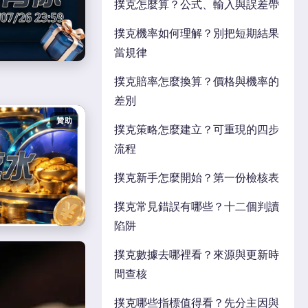
撲克怎麼算？公式、輸入與誤差帶
撲克機率如何理解？別把短期結果
當規律
撲克賠率怎麼換算？價格與機率的
差別
贊助
撲克策略怎麼建立？可重現的四步
流程
撲克新手怎麼開始？第一份檢核表
撲克常見錯誤有哪些？十二個判讀
陷阱
撲克數據去哪裡看？來源與更新時
間查核
撲克哪些指標值得看？先分主因與