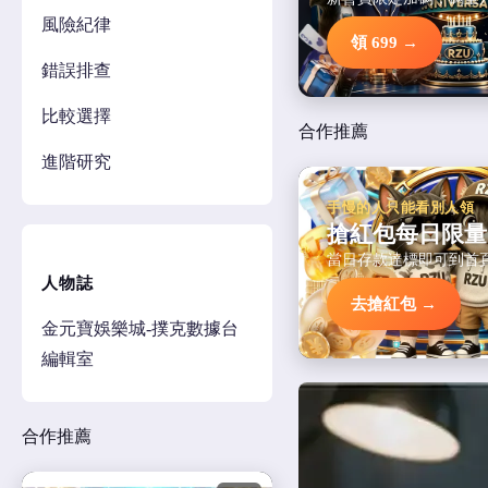
風險紀律
領 699 →
錯誤排查
比較選擇
合作推薦
進階研究
手慢的人只能看別人領
搶紅包每日限量
當日存款達標即可到首
人物誌
去搶紅包 →
金元寶娛樂城-撲克數據台
編輯室
合作推薦