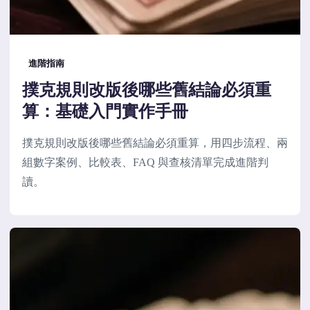
進階指南
撲克規則改版後哪些舊結論必須重
算：基礎入門實作手冊
撲克規則改版後哪些舊結論必須重算，用四步流程、兩
組數字案例、比較表、FAQ 與查核清單完成進階判
讀。