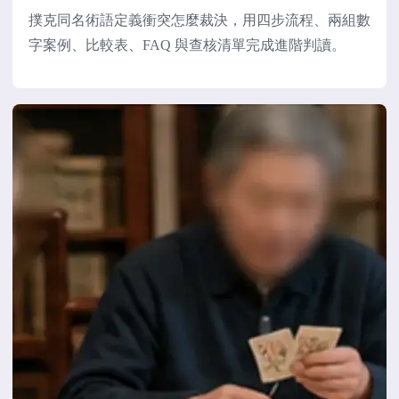
撲克同名術語定義衝突怎麼裁決，用四步流程、兩組數
字案例、比較表、FAQ 與查核清單完成進階判讀。