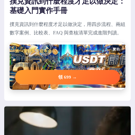
撲克資訊到什麼程度才足以做決定：
基礎入門實作手冊
撲克資訊到什麼程度才足以做決定，用四步流程、兩組
數字案例、比較表、FAQ 與查核清單完成進階判讀。
贊助
第一筆就多三成本金
首存 2000 直接送 699
新會員限定加碼，碼量只要彩金五倍，領完就能玩。
領 699 →