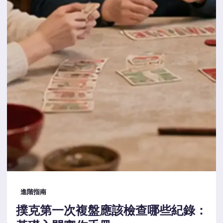
進階指南
撲克第一次複盤應該檢查哪些紀錄：