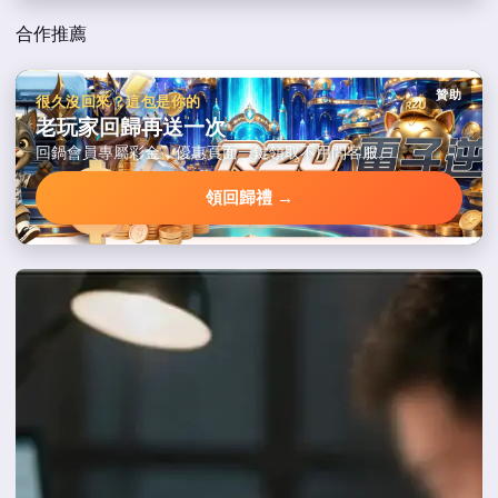
合作推薦
贊助
很久沒回來？這包是你的
老玩家回歸再送一次
回鍋會員專屬彩金，優惠頁面一鍵領取不用問客服。
領回歸禮 →