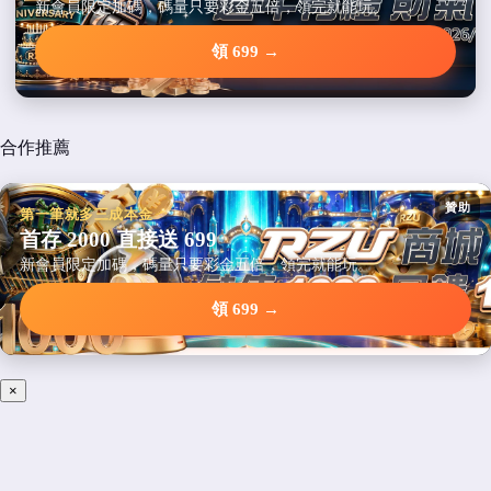
新會員限定加碼，碼量只要彩金五倍，領完就能玩。
領 699 →
合作推薦
贊助
第一筆就多三成本金
首存 2000 直接送 699
新會員限定加碼，碼量只要彩金五倍，領完就能玩。
領 699 →
×