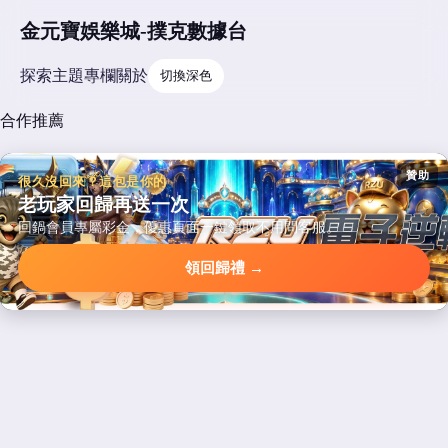
金元寶娛樂城-撲克數據台
探索
主題
專欄
關於
切換深色
合作推薦
贊助
很久沒回來？這包是你的
老玩家回歸再送一次
回鍋會員專屬彩金，優惠頁面一鍵領取不用問客服。
領回歸禮 →