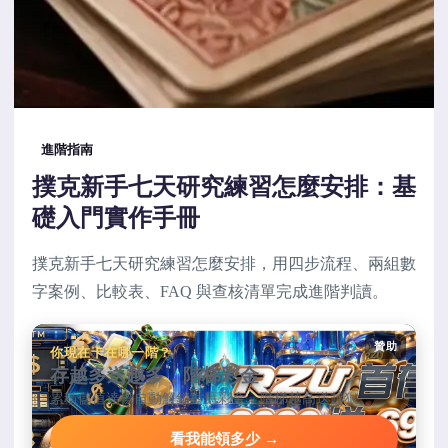
進階指南
撲克新手七天研究練習怎麼安排：基
礎入門實作手冊
撲克新手七天研究練習怎麼安排，用四步流程、兩組數
字案例、比較表、FAQ 與查核清單完成進階判讀。
贊助
你現在卡在哪一階？
存越多送越多，階梯彩金
累積儲值達標自動解鎖對應彩金，階梯越高送越狠。
看我能領多少 →