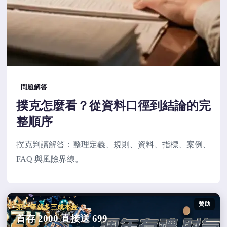
問題解答
撲克怎麼看？從資料口徑到結論的完
整順序
撲克判讀解答：整理定義、規則、資料、指標、案例、
FAQ 與風險界線。
贊助
第一筆就多三成本金
首存 2000 直接送 699