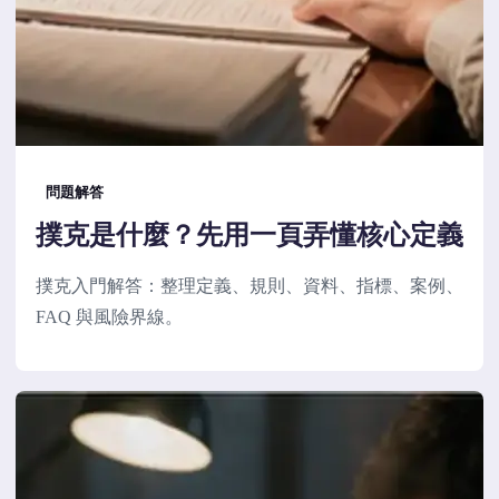
問題解答
撲克是什麼？先用一頁弄懂核心定義
撲克入門解答：整理定義、規則、資料、指標、案例、
FAQ 與風險界線。