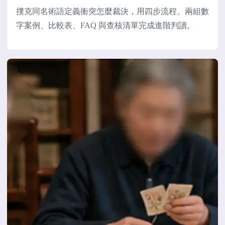
撲克同名術語定義衝突怎麼裁決，用四步流程、兩組數
字案例、比較表、FAQ 與查核清單完成進階判讀。