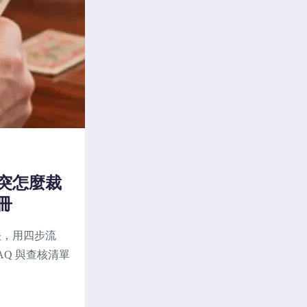
突怎麼裁
冊
決，用四步流
Q 與查核清單