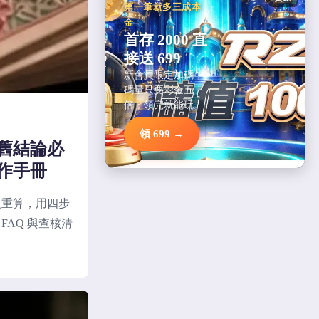
第一筆就多三成本
金
首存 2000 直
接送 699
新會員限定加碼，
碼量只要彩金五
倍，領完就能玩。
領 699 →
舊結論必
作手冊
須重算，用四步
AQ 與查核清