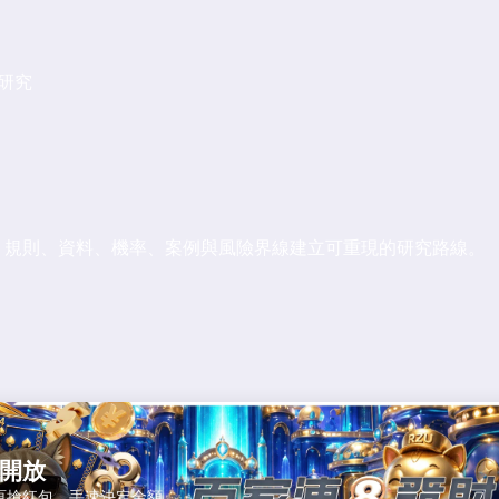
篇研究
、規則、資料、機率、案例與風險界線建立可重現的研究路線。
開放
頁搶紅包，手速決定金額。