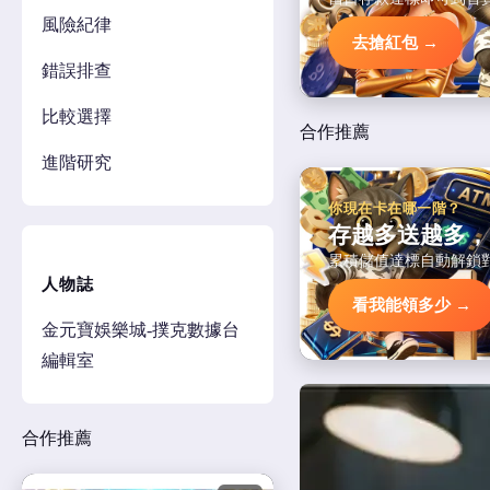
風險紀律
去搶紅包 →
錯誤排查
比較選擇
合作推薦
進階研究
你現在卡在哪一階？
存越多送越多，
累積儲值達標自動解鎖
人物誌
看我能領多少 →
金元寶娛樂城-撲克數據台
編輯室
合作推薦