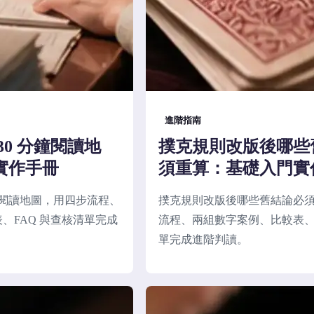
進階指南
30 分鐘閱讀地
撲克規則改版後哪些
實作手冊
須重算：基礎入門實
分鐘閱讀地圖，用四步流程、
撲克規則改版後哪些舊結論必
、FAQ 與查核清單完成
流程、兩組數字案例、比較表、F
單完成進階判讀。