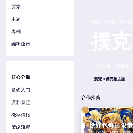
探索
主題
撲克與牌類 · 112 
專欄
撲克
編輯政策
不靠口號，從定義
核心分類
瀏覽 8 個完整主題 →
基礎入門
合作推薦
資料查證
機率價格
手慢的人只能看別人領
搶紅包每日限量
策略流程
當日存款達標即可到首