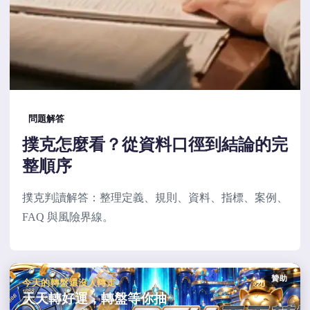
問題解答
撲克怎麼看？從資料口徑到結論的完
整順序
撲克判讀解答：整理定義、規則、資料、指標、案例、
FAQ 與風險界線。
贊助
今天的轉盤還沒人轉走
天天轉好運，轉盤等你抽