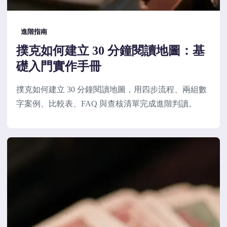
進階指南
撲克如何建立 30 分鐘閱讀地圖：基
礎入門實作手冊
撲克如何建立 30 分鐘閱讀地圖，用四步流程、兩組數
字案例、比較表、FAQ 與查核清單完成進階判讀。