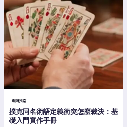
進階指南
撲克同名術語定義衝突怎麼裁決：基
礎入門實作手冊