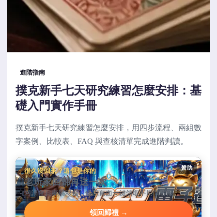
進階指南
撲克新手七天研究練習怎麼安排：基
礎入門實作手冊
撲克新手七天研究練習怎麼安排，用四步流程、兩組數
字案例、比較表、FAQ 與查核清單完成進階判讀。
贊助
很久沒回來？這包是你的
老玩家回歸再送一次
回鍋會員專屬彩金，優惠頁面一鍵領取不用問客服。
領回歸禮 →