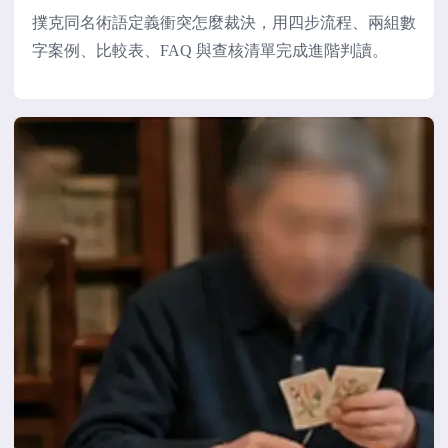
撲克同名術語定義衝突怎麼裁決，用四步流程、兩組數
字案例、比較表、FAQ 與查核清單完成進階判讀。