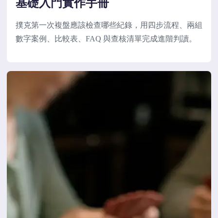
基礎入門實作手冊
撲克第一次複盤應該檢查哪些紀錄，用四步流程、兩組
數字案例、比較表、FAQ 與查核清單完成進階判讀。