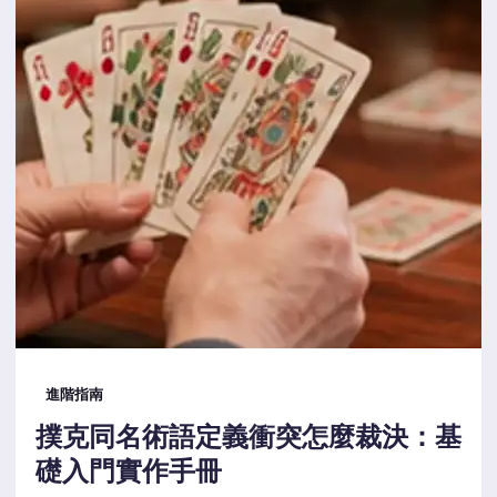
進階指南
撲克同名術語定義衝突怎麼裁決：基
礎入門實作手冊