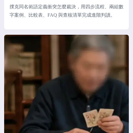
撲克同名術語定義衝突怎麼裁決，用四步流程、兩組數
字案例、比較表、FAQ 與查核清單完成進階判讀。