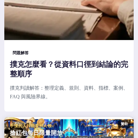
問題解答
撲克怎麼看？從資料口徑到結論的完
整順序
撲克判讀解答：整理定義、規則、資料、指標、案例、
FAQ 與風險界線。
贊助
手慢的人只能看別人領
搶紅包每日限量開放