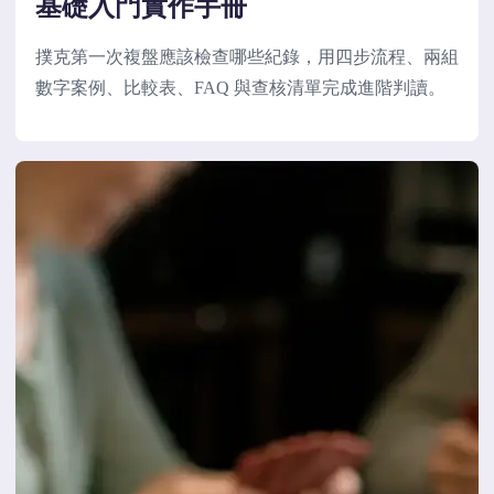
基礎入門實作手冊
撲克第一次複盤應該檢查哪些紀錄，用四步流程、兩組
數字案例、比較表、FAQ 與查核清單完成進階判讀。