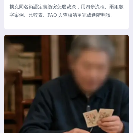
撲克同名術語定義衝突怎麼裁決，用四步流程、兩組數
字案例、比較表、FAQ 與查核清單完成進階判讀。