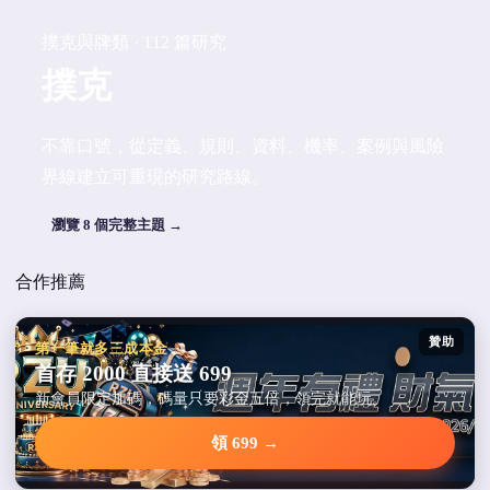
撲克與牌類 · 112 篇研究
撲克
不靠口號，從定義、規則、資料、機率、案例與風險
界線建立可重現的研究路線。
瀏覽 8 個完整主題 →
合作推薦
贊助
第一筆就多三成本金
首存 2000 直接送 699
新會員限定加碼，碼量只要彩金五倍，領完就能玩。
領 699 →