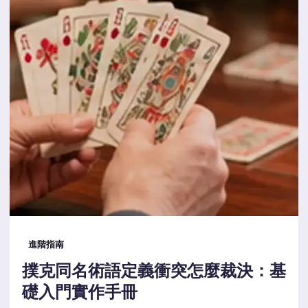
進階指南
撲克同名術語定義衝突怎麼裁決：基
礎入門實作手冊