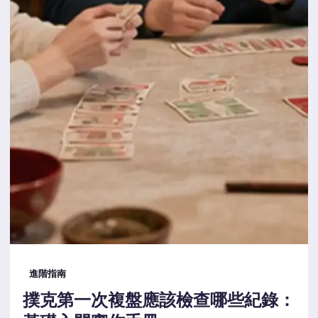
進階指南
撲克第一次複盤應該檢查哪些紀錄：