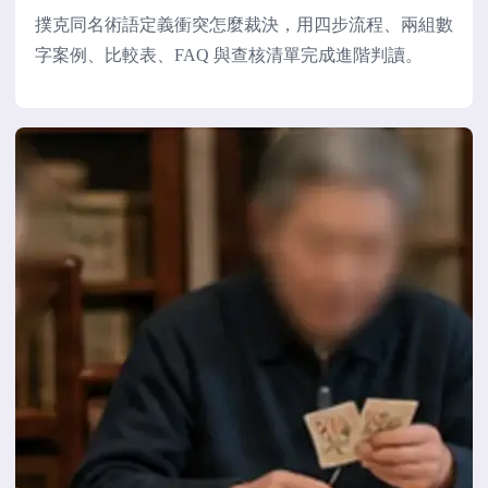
撲克同名術語定義衝突怎麼裁決，用四步流程、兩組數
字案例、比較表、FAQ 與查核清單完成進階判讀。