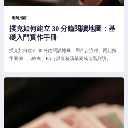
進階指南
撲克如何建立 30 分鐘閱讀地圖：基
礎入門實作手冊
撲克如何建立 30 分鐘閱讀地圖，用四步流程、兩組數
字案例、比較表、FAQ 與查核清單完成進階判讀。