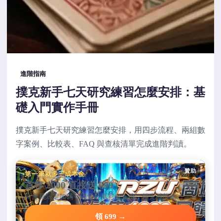
進階指南
撲克新手七天研究練習怎麼安排：基
礎入門實作手冊
撲克新手七天研究練習怎麼安排，用四步流程、兩組數
字案例、比較表、FAQ 與查核清單完成進階判讀。
贊助
第一筆就多三成本金
首存 2000 直接送 699
新會員限定加碼，碼量只要彩金五倍，領完就能玩。
領 699 →