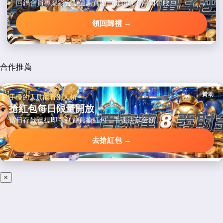
回鍋會員專屬彩金，優惠頁面一鍵領取不用問客服。
領回歸禮 →
合作推薦
贊助
手慢的人只能看別人領
搶紅包每日限量開放
當日存款達標即可到首頁搶紅包，手速決定金額。
去搶紅包 →
×