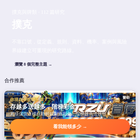
撲克與牌類 · 112 篇研究
撲克
不靠口號，從定義、規則、資料、機率、案例與風險
界線建立可重現的研究路線。
瀏覽 8 個完整主題 →
合作推薦
贊助
你現在卡在哪一階？
存越多送越多，階梯彩金
累積儲值達標自動解鎖對應彩金，階梯越高送越狠。
看我能領多少 →