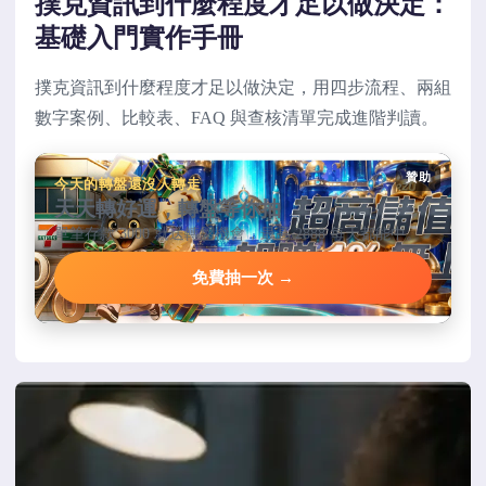
撲克資訊到什麼程度才足以做決定：
基礎入門實作手冊
撲克資訊到什麼程度才足以做決定，用四步流程、兩組
數字案例、比較表、FAQ 與查核清單完成進階判讀。
贊助
今天的轉盤還沒人轉走
天天轉好運，轉盤等你抽
單筆存款 3000 就送轉盤機會，最高 2888 每天都能中。
免費抽一次 →