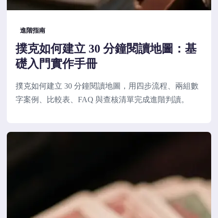
進階指南
撲克如何建立 30 分鐘閱讀地圖：基
礎入門實作手冊
撲克如何建立 30 分鐘閱讀地圖，用四步流程、兩組數
字案例、比較表、FAQ 與查核清單完成進階判讀。