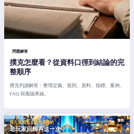
問題解答
撲克怎麼看？從資料口徑到結論的完
整順序
撲克判讀解答：整理定義、規則、資料、指標、案例、
FAQ 與風險界線。
贊助
很久沒回來？這包是你的
老玩家回歸再送一次